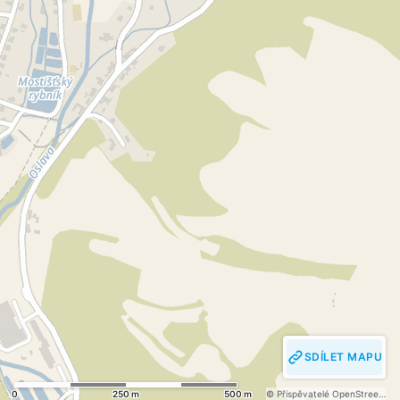
SDÍLET MAPU
0
250 m
500 m
© Přispěvatelé OpenStreetMap